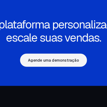
lataforma personalizad
escale suas vendas.
Agende uma demonstração