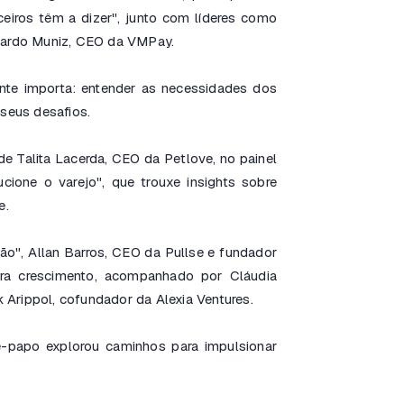
ceiros têm a dizer", junto com líderes como
duardo Muniz, CEO da VMPay.
nte importa: entender as necessidades dos
 seus desafios.
e Talita Lacerda, CEO da Petlove, no painel
ucione o varejo", que trouxe insights sobre
e.
ção", Allan Barros, CEO da Pullse e fundador
para crescimento, acompanhado por Cláudia
k Arippol, cofundador da Alexia Ventures.
-papo explorou caminhos para impulsionar